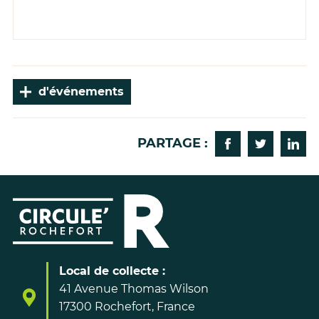
Plus
d'événements
PARTAGE :
Partager sur Fa
Partager s
Parta
Local de collecte :
41 Avenue Thomas Wilson
17300 Rochefort, France