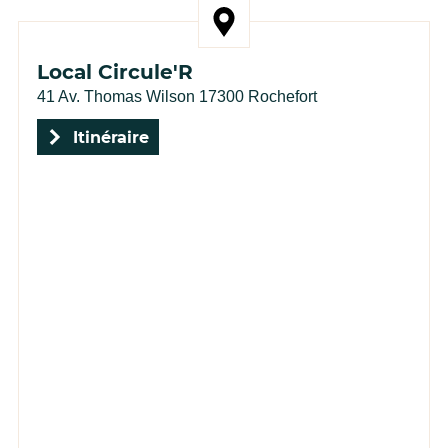
Local Circule'R
Adresse de l'événement
41 Av. Thomas Wilson 17300 Rochefort
Itinéraire