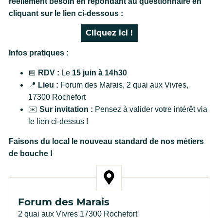
réellement besoin
en répondant au questionnaire en
cliquant sur le lien ci-dessous :
Cliquez ici !
Infos pratiques :
📅
RDV :
Le
15 juin à 14h30
📍
Lieu :
Forum des Marais, 2 quai aux Vivres,
17300 Rochefort
✉️
Sur invitation :
Pensez à valider votre intérêt via
le lien ci-dessus !
Faisons du local le nouveau standard de nos métiers
de bouche !
Forum des Marais
Adresse de l'événement
2 quai aux Vivres 17300 Rochefort