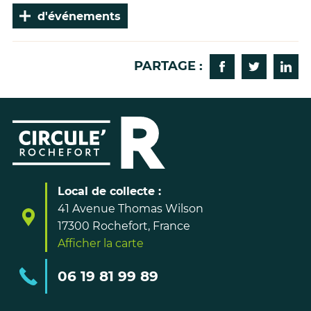
Plus
d'événements
PARTAGE :
Partager sur Fa
Partager s
Parta
Local de collecte :
41 Avenue Thomas Wilson
17300 Rochefort, France
Afficher la carte
06 19 81 99 89