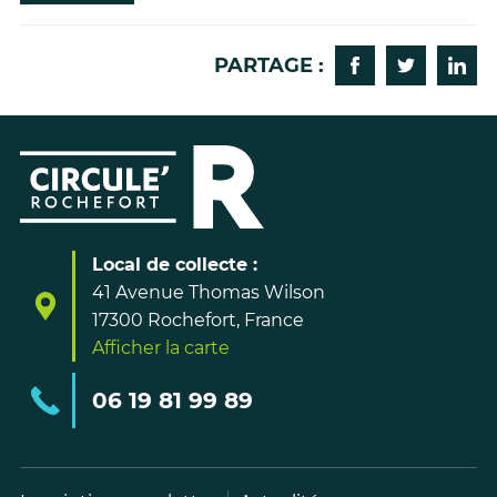
PARTAGE :
Partager sur Fa
Partager s
Parta
Local de collecte :
41 Avenue Thomas Wilson
17300 Rochefort, France
Afficher la carte
06 19 81 99 89